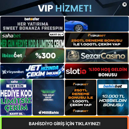
×
BAHİSDİYO GİRİŞ İÇİN TIKLAYINIZ!