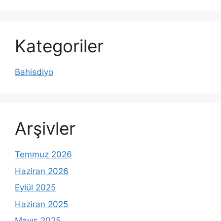
Kategoriler
Bahisdiyo
Arşivler
Temmuz 2026
Haziran 2026
Eylül 2025
Haziran 2025
Mayıs 2025