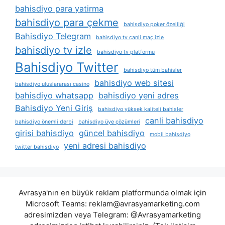
bahisdiyo para yatirma
bahisdiyo para çekme
bahisdiyo poker özelliği
Bahisdiyo Telegram
bahisdiyo tv canli maç izle
bahisdiyo tv izle
bahisdiyo tv platformu
Bahisdiyo Twitter
bahisdiyo tüm bahisler
bahisdiyo web sitesi
bahisdiyo uluslararası casino
bahisdiyo whatsapp
bahisdiyo yeni adres
Bahisdiyo Yeni Giriş
bahisdiyo yüksek kaliteli bahisler
canli bahisdiyo
bahisdiyo önemli derbi
bahisdiyo üye çözümleri
girisi bahisdiyo
güncel bahisdiyo
mobil bahisdiyo
yeni adresi bahisdiyo
twitter bahisdiyo
Avrasya'nın en büyük reklam platformunda olmak için
Microsoft Teams:
reklam@avrasyamarketing.com
adresimizden veya Telegram: @Avrasyamarketing