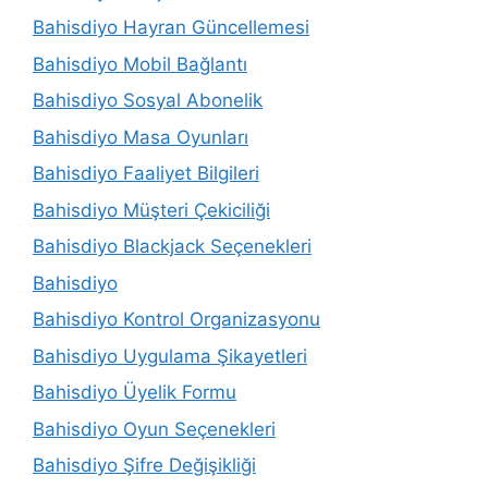
Bahisdiyo Hayran Güncellemesi
Bahisdiyo Mobil Bağlantı
Bahisdiyo Sosyal Abonelik
Bahisdiyo Masa Oyunları
Bahisdiyo Faaliyet Bilgileri
Bahisdiyo Müşteri Çekiciliği
Bahisdiyo Blackjack Seçenekleri
Bahisdiyo
Bahisdiyo Kontrol Organizasyonu
Bahisdiyo Uygulama Şikayetleri
Bahisdiyo Üyelik Formu
Bahisdiyo Oyun Seçenekleri
Bahisdiyo Şifre Değişikliği