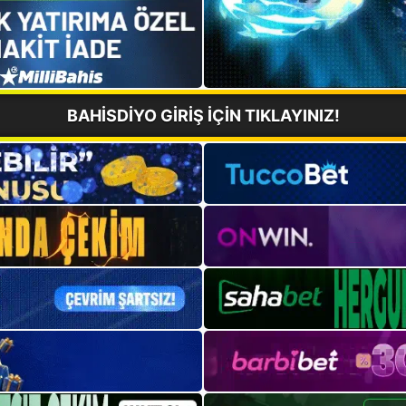
BAHİSDİYO GİRİŞ İÇİN TIKLAYINIZ!