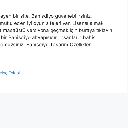
leyen bir site. Bahisdiyo güvenebilirsiniz.
mutlu eden iyi oyun siteleri var. Lisansı almak
eya masaüstü versiyona geçmek için buraya tıklayın.
bir Bahisdiyo altyapısıdır. İnsanların bahis
pamazsınız. Bahisdiyo Tasarım Özellikleri …
Maç Takibi