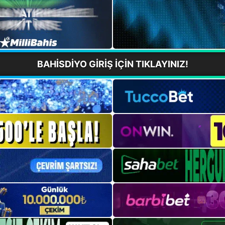
BAHİSDİYO GİRİŞ İÇİN TIKLAYINIZ!