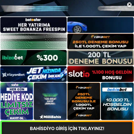
×
BAHİSDİYO GİRİŞ İÇİN TIKLAYINIZ!