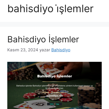
bahisdiyo i̇şlemler
Bahisdiyo İşlemler
Kasım 23, 2024
yazar
Bahisdiyo