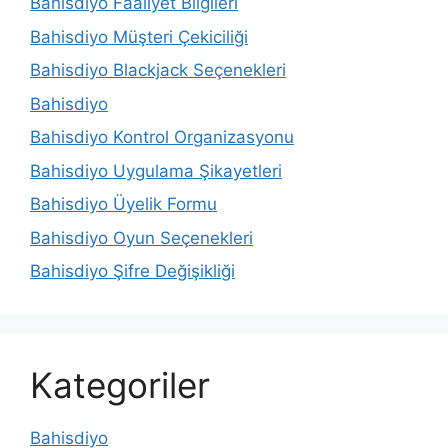
Bahisdiyo Faaliyet Bilgileri
Bahisdiyo Müşteri Çekiciliği
Bahisdiyo Blackjack Seçenekleri
Bahisdiyo
Bahisdiyo Kontrol Organizasyonu
Bahisdiyo Uygulama Şikayetleri
Bahisdiyo Üyelik Formu
Bahisdiyo Oyun Seçenekleri
Bahisdiyo Şifre Değişikliği
Kategoriler
Bahisdiyo