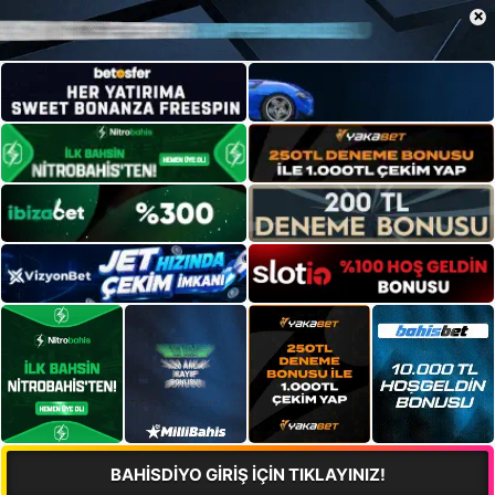
×
BAHİSDİYO GİRİŞ İÇİN TIKLAYINIZ!