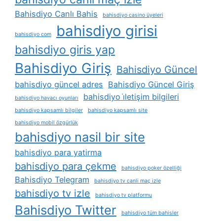
Bahisdiyo Canlı Bahis
bahisdiyo casino üyeleri
bahisdiyo girisi
bahisdiyo com
bahisdiyo giris yap
Bahisdiyo Giriş
Bahisdiyo Güncel
bahisdiyo güncel adres
Bahisdiyo Güncel Giriş
bahisdiyo i̇letişim bilgileri
bahisdiyo havacı oyunları
bahisdiyo kapsamlı bilgiler
bahisdiyo kapsamlı site
bahisdiyo mobil özgürlük
bahisdiyo nasil bir site
bahisdiyo para yatirma
bahisdiyo para çekme
bahisdiyo poker özelliği
Bahisdiyo Telegram
bahisdiyo tv canli maç izle
bahisdiyo tv izle
bahisdiyo tv platformu
Bahisdiyo Twitter
bahisdiyo tüm bahisler