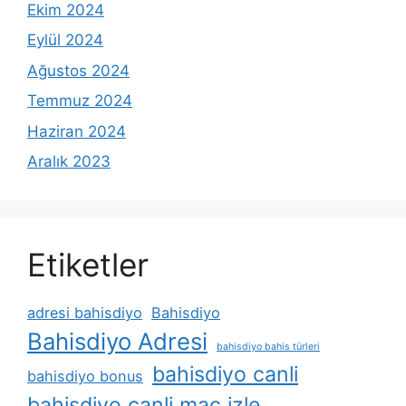
Ekim 2024
Eylül 2024
Ağustos 2024
Temmuz 2024
Haziran 2024
Aralık 2023
Etiketler
adresi bahisdiyo
Bahisdiyo
Bahisdiyo Adresi
bahisdiyo bahis türleri
bahisdiyo canli
bahisdiyo bonus
bahisdiyo canli maç izle