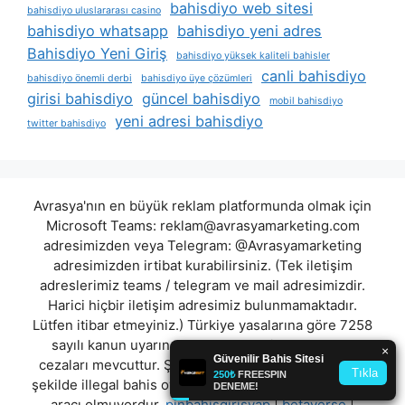
bahisdiyo web sitesi
bahisdiyo uluslararası casino
bahisdiyo whatsapp
bahisdiyo yeni adres
Bahisdiyo Yeni Giriş
bahisdiyo yüksek kaliteli bahisler
canli bahisdiyo
bahisdiyo önemli derbi
bahisdiyo üye çözümleri
girisi bahisdiyo
güncel bahisdiyo
mobil bahisdiyo
yeni adresi bahisdiyo
twitter bahisdiyo
Avrasya'nın en büyük reklam platformunda olmak için
Microsoft Teams:
reklam@avrasyamarketing.com
adresimizden veya Telegram: @Avrasyamarketing
adresimizden irtibat kurabilirsiniz. (Tek iletişim
adreslerimiz teams / telegram ve mail adresimizdir.
Harici hiçbir iletişim adresimiz bulunmamaktadır.
Lütfen itibar etmeyiniz.) Türkiye yasalarına göre 7258
sayılı kanun uyarınca yasa dışı bahis oynamanın
cezaları mevcuttur. Şu an bulunduğunuz site hiç bir
şekilde illegal bahis oyunları oynatmıyor ve oynamaya
aracı olmuyordur.
pinbahisgirisyap
|
betaverse
|