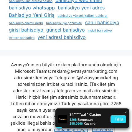
bahisdiyo web sitesi
bahisdiyo uluslararası casino
bahisdiyo whatsapp
bahisdiyo yeni adres
Bahisdiyo Yeni Giriş
bahisdiyo yüksek kaliteli bahisler
canli bahisdiyo
bahisdiyo önemli derbi
bahisdiyo üye çözümleri
girisi bahisdiyo
güncel bahisdiyo
mobil bahisdiyo
yeni adresi bahisdiyo
twitter bahisdiyo
Avrasya'nın en büyük reklam platformunda olmak için
Microsoft Teams:
reklam@avrasyamarketing.com
adresimizden veya Telegram: @Avrasyamarketing
adresimizden irtibat kurabilirsiniz. (Tek iletişim
adreslerimiz teams / telegram ve mail adresimizdir.
Harici hiçbir iletişim adresimiz bulunmamaktadır.
Lütfen itibar etmeyiniz.) Türkiye yasalarına göre 7258
sayılı kanun uyarınca yasa dışı bahis oynamanın
cezaları mevcuttur. Şu an bulunduğunuz site hiç bir
şekilde illegal bahis oyunları oynatmıyor ve oynamaya
aracı olmuyordur.
pinbahisgirisyap
|
betaverse
|