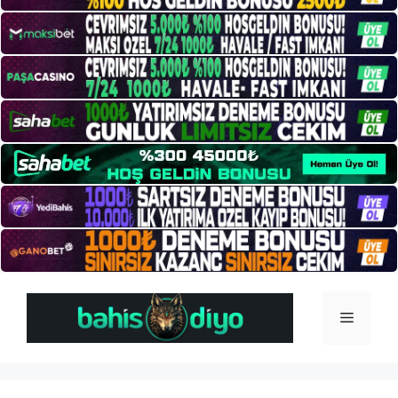
İçeriğe
atla
Menü