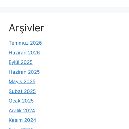
Arşivler
Temmuz 2026
Haziran 2026
Eylül 2025
Haziran 2025
Mayıs 2025
Şubat 2025
Ocak 2025
Aralık 2024
Kasım 2024