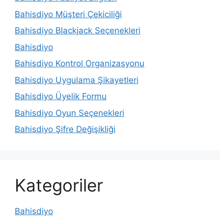
Bahisdiyo Müşteri Çekiciliği
Bahisdiyo Blackjack Seçenekleri
Bahisdiyo
Bahisdiyo Kontrol Organizasyonu
Bahisdiyo Uygulama Şikayetleri
Bahisdiyo Üyelik Formu
Bahisdiyo Oyun Seçenekleri
Bahisdiyo Şifre Değişikliği
Kategoriler
Bahisdiyo